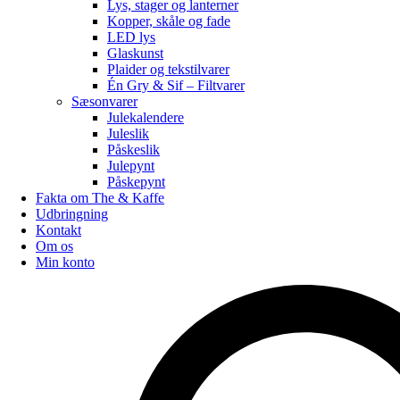
Lys, stager og lanterner
Kopper, skåle og fade
LED lys
Glaskunst
Plaider og tekstilvarer
Én Gry & Sif – Filtvarer
Sæsonvarer
Julekalendere
Juleslik
Påskeslik
Julepynt
Påskepynt
Fakta om The & Kaffe
Udbringning
Kontakt
Om os
Min konto