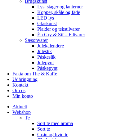
Brugskunst
Lys, stager og lanterner
Kopper, skåle og fade
LED lys
Glaskunst
Plaider og tekstilvarer
Én Gry & Sif – Filtvarer
Sæsonvarer
Julekalendere
Juleslik
Påskeslik
Julepynt
Påskepynt
Fakta om The & Kaffe
Udbringning
Kontakt
Om os
Min konto
Aktuelt
Webshop
Te
Sort te med aroma
Sort te
Grøn og hvid te