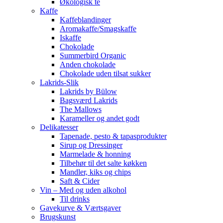
Økologisk te
Kaffe
Kaffeblandinger
Aromakaffe/Smagskaffe
Iskaffe
Chokolade
Summerbird Organic
Anden chokolade
Chokolade uden tilsat sukker
Lakrids-Slik
Lakrids by Bülow
Bagsværd Lakrids
The Mallows
Karameller og andet godt
Delikatesser
Tapenade, pesto & tapasprodukter
Sirup og Dressinger
Marmelade & honning
Tilbehør til det salte køkken
Mandler, kiks og chips
Saft & Cider
Vin – Med og uden alkohol
Til drinks
Gavekurve & Værtsgaver
Brugskunst