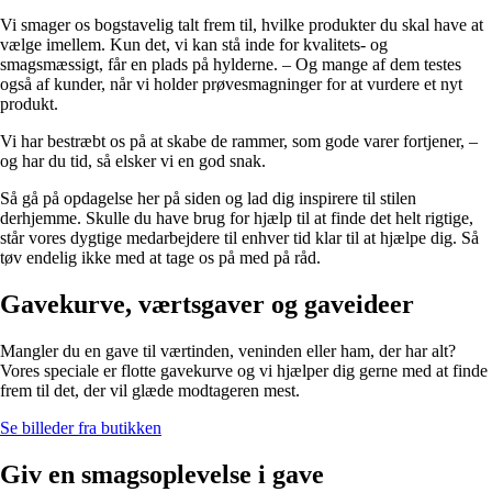
Vi smager os bogstavelig talt frem til, hvilke produkter du skal have at
vælge imellem. Kun det, vi kan stå inde for kvalitets- og
smagsmæssigt, får en plads på hylderne. – Og mange af dem testes
også af kunder, når vi holder prøvesmagninger for at vurdere et nyt
produkt.
Vi har bestræbt os på at skabe de rammer, som gode varer fortjener, –
og har du tid, så elsker vi en god snak.
Så gå på opdagelse her på siden og lad dig inspirere til stilen
derhjemme. Skulle du have brug for hjælp til at finde det helt rigtige,
står vores dygtige medarbejdere til enhver tid klar til at hjælpe dig. Så
tøv endelig ikke med at tage os på med på råd.
Gavekurve, værtsgaver og gaveideer
Mangler du en gave til værtinden, veninden eller ham, der har alt?
Vores speciale er flotte gavekurve og vi hjælper dig gerne med at finde
frem til det, der vil glæde modtageren mest.
Se billeder fra butikken
Giv en smagsoplevelse i gave