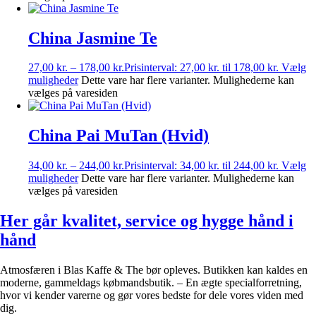
China Jasmine Te
27,00
kr.
–
178,00
kr.
Prisinterval: 27,00 kr. til 178,00 kr.
Vælg
muligheder
Dette vare har flere varianter. Mulighederne kan
vælges på varesiden
China Pai MuTan (Hvid)
34,00
kr.
–
244,00
kr.
Prisinterval: 34,00 kr. til 244,00 kr.
Vælg
muligheder
Dette vare har flere varianter. Mulighederne kan
vælges på varesiden
Her går kvalitet, service og hygge hånd i
hånd
Atmosfæren i Blas Kaffe & The bør opleves. Butikken kan kaldes en
moderne, gammeldags købmandsbutik. – En ægte specialforretning,
hvor vi kender varerne og gør vores bedste for dele vores viden med
dig.