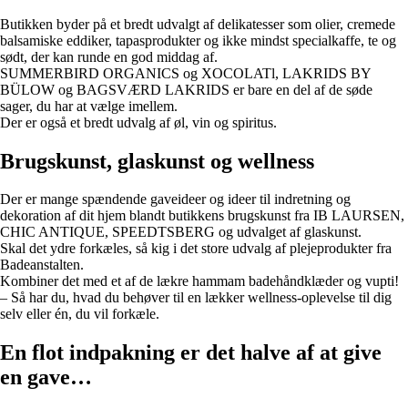
Butikken byder på et bredt udvalgt af delikatesser som olier, cremede
balsamiske eddiker, tapasprodukter og ikke mindst specialkaffe, te og
sødt, der kan runde en god middag af.
SUMMERBIRD ORGANICS og XOCOLATl, LAKRIDS BY
BÜLOW og BAGSVÆRD LAKRIDS er bare en del af de søde
sager, du har at vælge imellem.
Der er også et bredt udvalg af øl, vin og spiritus.
Brugskunst, glaskunst og wellness
Der er mange spændende gaveideer og ideer til indretning og
dekoration af dit hjem blandt butikkens brugskunst fra IB LAURSEN,
CHIC ANTIQUE, SPEEDTSBERG og udvalget af glaskunst.
Skal det ydre forkæles, så kig i det store udvalg af plejeprodukter fra
Badeanstalten.
Kombiner det med et af de lækre hammam badehåndklæder og vupti!
– Så har du, hvad du behøver til en lækker wellness-oplevelse til dig
selv eller én, du vil forkæle.
En flot indpakning er det halve af at give
en gave…