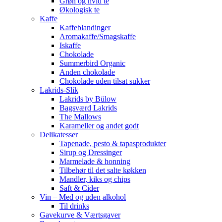
Grøn og hvid te
Økologisk te
Kaffe
Kaffeblandinger
Aromakaffe/Smagskaffe
Iskaffe
Chokolade
Summerbird Organic
Anden chokolade
Chokolade uden tilsat sukker
Lakrids-Slik
Lakrids by Bülow
Bagsværd Lakrids
The Mallows
Karameller og andet godt
Delikatesser
Tapenade, pesto & tapasprodukter
Sirup og Dressinger
Marmelade & honning
Tilbehør til det salte køkken
Mandler, kiks og chips
Saft & Cider
Vin – Med og uden alkohol
Til drinks
Gavekurve & Værtsgaver