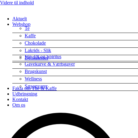
Videre til indhold
Aktuelt
Webshop
Te
Kaffe
Chokolade
Lakrids - Slik
Vin, Øl og Spiritus
Delikatesser
Gavekurve & Værtsgaver
Brugskunst
Wellness
Sæsonvarer
Fakta om The & Kaffe
Udbringning
Kontakt
Om os