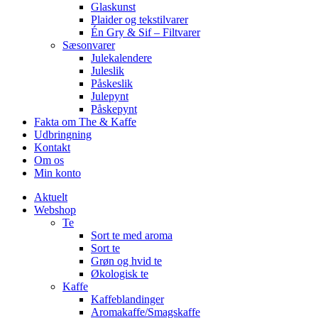
Glaskunst
Plaider og tekstilvarer
Én Gry & Sif – Filtvarer
Sæsonvarer
Julekalendere
Juleslik
Påskeslik
Julepynt
Påskepynt
Fakta om The & Kaffe
Udbringning
Kontakt
Om os
Min konto
Aktuelt
Webshop
Te
Sort te med aroma
Sort te
Grøn og hvid te
Økologisk te
Kaffe
Kaffeblandinger
Aromakaffe/Smagskaffe