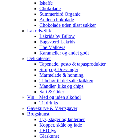
Iskaffe
Chokolade
Summerbird Organic
Anden chokolade
Chokolade uden tilsat sukker
Lakrids-Slik
Lakrids by Bülow
Bagsværd Lakrids
The Mallows
Karameller og andet godt
Delikatesser
Tapenade, pesto & tapasprodukter
Sirup og Dressinger
Marmelade & honning
Tilbehør til det salte køkken
Mandler, kiks og chips
Saft & Cider
Vin – Med og uden alkohol
Til drinks
Gavekurve & Værtsgaver
Brugskunst
Lys, stager og lanterner
Kopper, skåle og fade
LED lys
Glaskunst