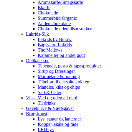
Aromakaffe/Smagskaffe
Iskaffe
Chokolade
Summerbird Organic
Anden chokolade
Chokolade uden tilsat sukker
Lakrids-Slik
Lakrids by Bülow
Bagsværd Lakrids
The Mallows
Karameller og andet godt
Delikatesser
Tapenade, pesto & tapasprodukter
Sirup og Dressinger
Marmelade & honning
Tilbehør til det salte køkken
Mandler, kiks og chips
Saft & Cider
Vin – Med og uden alkohol
Til drinks
Gavekurve & Værtsgaver
Brugskunst
Lys, stager og lanterner
Kopper, skåle og fade
LED lys